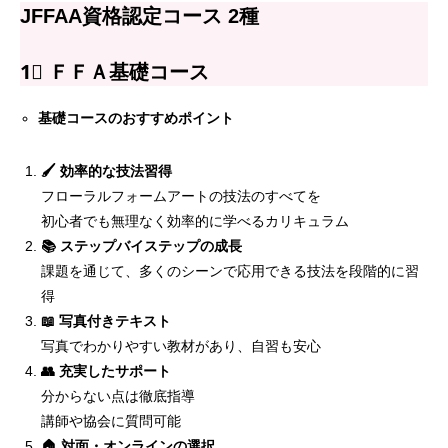
JFFAA資格認定コース 2種
1⃣ ＦＦＡ基礎コース
基礎コースのおすすめポイント
🖌 効率的な技法習得
フローラルフォームアートの技法のすべてを
初心者でも無理なく効率的に学べるカリキュラム
📚 ステップバイステップの成長
課題を通じて、多くのシーンで応用できる技法を段階的に習
得
📖 写真付きテキスト
目次
写真でわかりやすい教材があり、自習も安心
👥 充実したサポート
Grace認定 オリジナルコース
分からない点は徹底指導
一般社団法人 日本フローラルフォームアート協会
講師や協会に質問可能
🏠 対面・オンラインの選択
（JFFAA) 資格認定コース