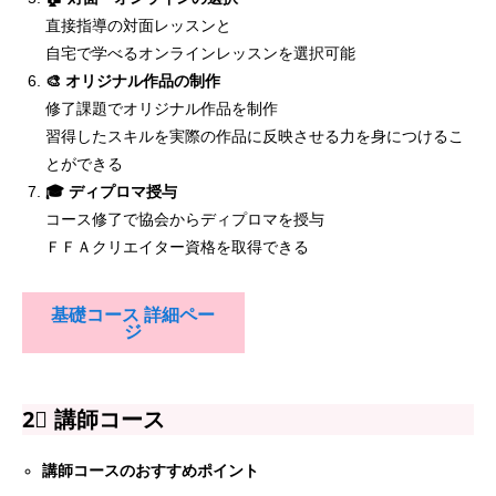
直接指導の対面レッスンと
JFFAA資格認定コース 2種1⃣ ＦＦＡ基礎コース
自宅で学べるオンラインレッスンを選択可能
🎨 オリジナル作品の制作
2⃣ 講師コース
修了課題でオリジナル作品を制作
習得したスキルを実際の作品に反映させる力を身につけるこ
とができる
🎓 ディプロマ授与
コース修了で協会からディプロマを授与
ＦＦＡクリエイター資格を取得できる
基礎コース 詳細ペー
ジ
2⃣ 講師コース
講師コースのおすすめポイント